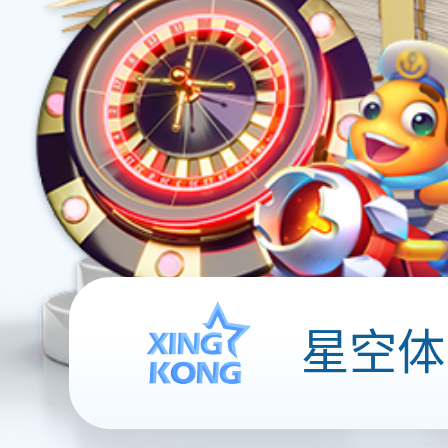
C罗职业生涯总进球数突破
900大关 成历史第一人