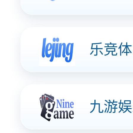
西汉姆vs布莱顿，裁判多
普利希奇：
次误判导致
带来了能量
2026-07-24
2026-06-05
推荐网站
好博下载
开云手机端入口
星空体育
乐鱼网页版登录入口