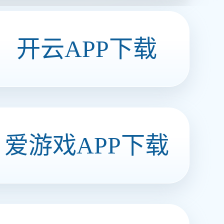
手如贝利、梅西等，虽然也在各自时代创造
更密集的比赛强度下完成的。这不仅是对个人
的最高褒奖。
故事
从未停止。有人质疑其“刷数据”的特点——
着高进球率。然而，这种观点忽略了一个事
是在欧洲顶级联赛和欧冠赛场上完成的。
，也证明了他的状态依然在线。C罗的职
到尤文和曼联的争议，再到如今的沙特征
球，正是他不断在质疑声中证明自己的最佳
也为后来者树立了难以企及的标准。尽管梅