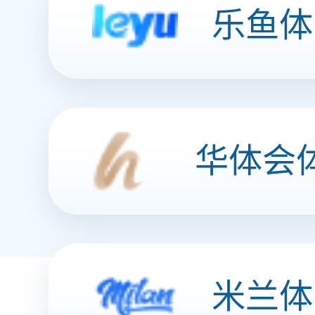
上一篇：
刘翔师弟谢文骏比赛中遭对手阻挡…
热门推荐