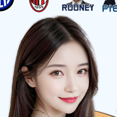
在葡萄牙对阵克罗地亚的欧国联比赛中，39岁的
性的强力射门，将自己职业生涯的总进球数提升至
成为足球历史上第一位达成此成就的球员，也再
里斯本竞技的青涩少年，到如今沙特的联赛巨星，
律与坚持。