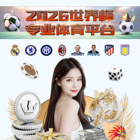
立即注册
乐竞官网
官网 · 权威体
育数据平台
乐竞官网 OFFICIAL WEBSITE
自2022年创立以来，
乐竞官网
致力于为用户提供包括
NBA、英超、欧洲杯、LPL在内的热门赛事直播与数据
服务，广受用户信赖。
立即下载乐竞官网APP