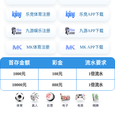
梅州客家管理层大换血 新任总经理上任后
球队引援预算削减3000万
中超俱乐部梅州客家近期完成了一次自上而下的管理
层重组，新任总经理黄伟在上任后立即启动了“降本增
效”战略。据内部人士透露，球队下赛季的引援预算将
从原本计划的1.2亿元大幅缩减至9000万元，削减幅
度高达3000万。这一决策不仅标志着俱乐部经营思路
的彻底转向，也在中超联赛中引发了对中小俱乐部生
存模式的广泛讨论。