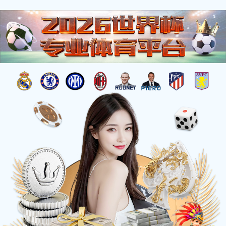
立即注册
乐竞官网
官网 · 权威体
育数据平台
乐竞官网 OFFICIAL WEBSITE
自2022年创立以来，
乐竞官网
致力于为用户提供包括
NBA、英超、欧洲杯、LPL在内的热门赛事直播与数据
服务，广受用户信赖。
立即下载乐竞官网APP